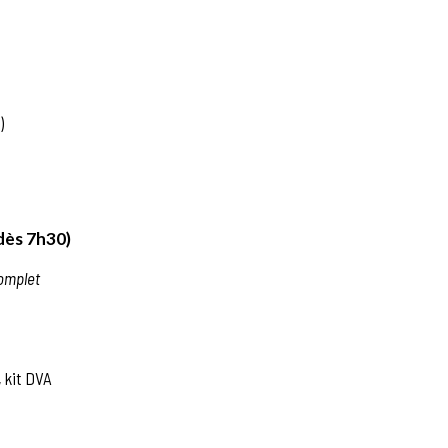
)
(dès 7h30)
complet
 kit DVA