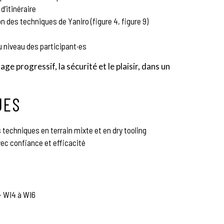
 d’itinéraire
n des techniques de Yaniro (figure 4, figure 9)
u niveau des participant·es
ge progressif, la sécurité et le plaisir, dans un
UES
echniques en terrain mixte et en dry tooling
vec confiance et efficacité
– WI4 à WI6