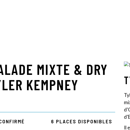
ALADE MIXTE & DRY
T
YLER KEMPNEY
Ty
mi
d’
d’
CONFIRMÉ
6 PLACES DISPONIBLES
Il