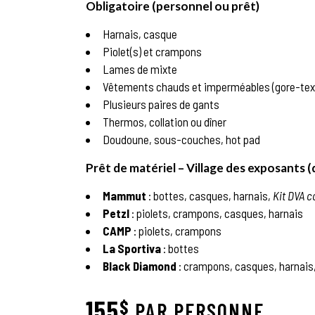
Obligatoire (personnel ou prêt)
Harnais, casque
Piolet(s) et crampons
Lames de mixte
Vêtements chauds et imperméables (gore-tex
Plusieurs paires de gants
Thermos, collation ou dîner
Doudoune, sous-couches, hot pad
Prêt de matériel – Village des exposants 
Mammut
: bottes, casques, harnais,
Kit DVA 
Petzl
: piolets, crampons, casques, harnais
CAMP
: piolets, crampons
La Sportiva
: bottes
Black Diamond
: crampons, casques, harnais,
155
$
PAR PERSONNE