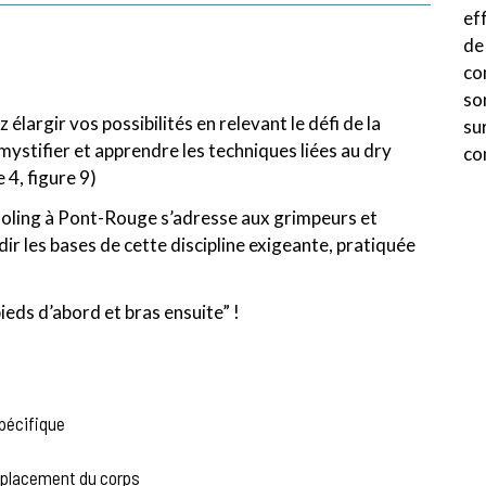
ef
de
co
so
élargir vos possibilités en relevant le défi de la
su
ystifier et apprendre les techniques liées au dry
co
 4, figure 9)
tooling à Pont-Rouge s’adresse aux grimpeurs et
r les bases de cette discipline exigeante, pratiquée
eds d’abord et bras ensuite” !
pécifique
éplacement du corps