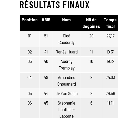
RÉSULTATS FINAUX
Position
#BIB
Nom
NB de
Temps
dégaines
final
01
51
Cloé
20
27,17
Caodordy
02
41
Renée Huard
11
19,31
03
40
Audrey
10
19,12
Tremblay
04
49
Amandine
9
24,03
Chouanard
05
44
Ji-Yan Segin
8
29,56
06
45
Stéphanie
6
11,11
Lanthier-
Labonté