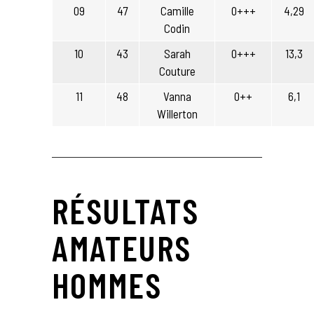
09
47
Camille
0+++
4,29
Codin
10
43
Sarah
0+++
13,3
Couture
11
48
Vanna
0++
6,1
Willerton
RÉSULTATS
AMATEURS
HOMMES