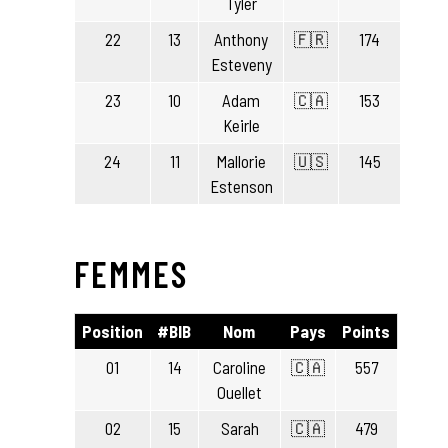
Tyler
22
13
Anthony
🇫🇷
174
Esteveny
23
10
Adam
🇨🇦
153
Keirle
24
11
Mallorie
🇺🇸
145
Estenson
FEMMES
Position
#BIB
Nom
Pays
Points
01
14
Caroline
🇨🇦
557
Ouellet
02
15
Sarah
🇨🇦
479