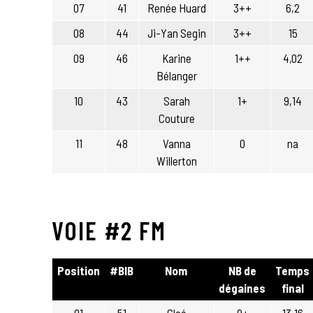
07
41
Renée Huard
3++
6,2
08
44
Ji-Yan Segin
3++
15
09
46
Karine
1++
4,02
Bélanger
10
43
Sarah
1+
9,14
Couture
11
48
Vanna
0
na
Willerton
VOIE #2 FM
Position
#BIB
Nom
NB de
Temps
dégaines
final