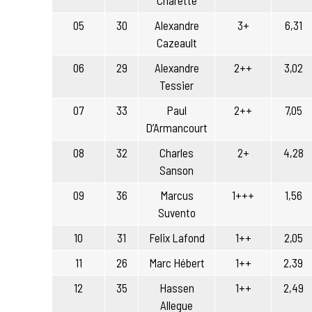
Charette
05
30
Alexandre
3+
6,31
Cazeault
06
29
Alexandre
2++
3,02
Tessier
07
33
Paul
2++
7,05
D’Armancourt
08
32
Charles
2+
4,28
Sanson
09
36
Marcus
1+++
1,56
Suvento
10
31
Felix Lafond
1++
2,05
11
26
Marc Hébert
1++
2,39
12
35
Hassen
1++
2,49
Allegue