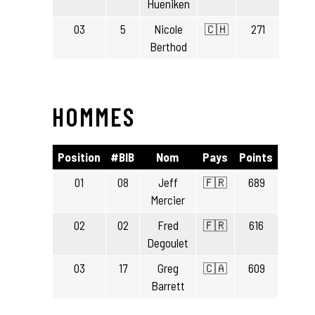
Hueniken
03
5
Nicole
🇨🇭
271
Berthod
HOMMES
Position
#BIB
Nom
Pays
Points
01
08
Jeff
🇫🇷
689
Mercier
02
02
Fred
🇫🇷
616
Degoulet
03
17
Greg
🇨🇦
609
Barrett