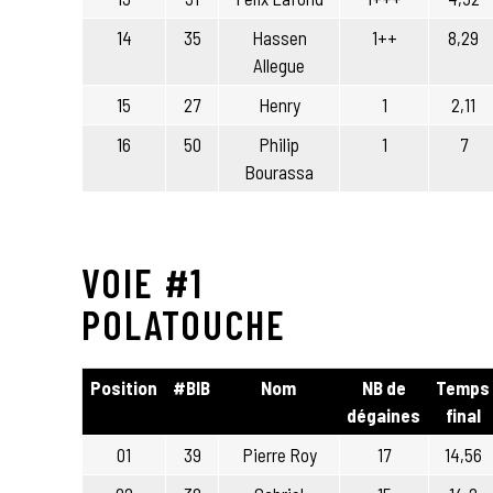
14
35
Hassen
1++
8,29
Allegue
15
27
Henry
1
2,11
16
50
Philip
1
7
Bourassa
VOIE #1
POLATOUCHE
Position
#BIB
Nom
NB de
Temps
dégaines
final
01
39
Pierre Roy
17
14,56