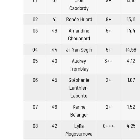
01
51
Cloé
9+
13,16
Caodordy
02
41
Renée Huard
8+
13,11
03
49
Amandine
5+
14,4
Chouanard
04
44
Ji-Yan Segin
5+
14,56
05
40
Audrey
3++
4,12
Tremblay
06
45
Stéphanie
2+
1,07
Lanthier-
Labonté
07
46
Karine
2+
1,52
Bélanger
08
42
Lylia
0+++
4,25
Mogosumova