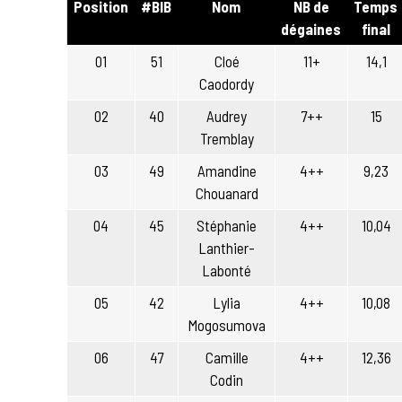
Position
#BIB
Nom
NB de
Temps
dégaines
final
01
51
Cloé
11+
14,1
Caodordy
02
40
Audrey
7++
15
Tremblay
03
49
Amandine
4++
9,23
Chouanard
04
45
Stéphanie
4++
10,04
Lanthier-
Labonté
05
42
Lylia
4++
10,08
Mogosumova
06
47
Camille
4++
12,36
Codin