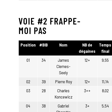
VOIE #2 FRAPPE-
MOI PAS
Position
#BIB
Nom
NB de
Temps
dégaines
final
01
34
James
12+
9,55
Clemes-
Seely
02
39
Pierre Roy
12+
11,14
03
28
Charles
3++
8,02
Koncewicz
04
38
Gabriel
3+
5,54