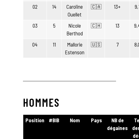
02
14
Caroline
🇨🇦
13+
9,
Ouellet
03
5
Nicole
🇨🇭
13
9,
Berthod
04
11
Mallorie
🇺🇸
7
8,
Estenson
HOMMES
Position
#BIB
Nom
Pays
NB de
T
dégaines
de
dé