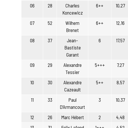
06
28
Charles
6++
10,27
Koncewicz
07
52
Wilhem
6++
12,16
Brenet
08
37
Jean-
6
17,57
Bastiste
Garant
09
29
Alexandre
5+++
7,27
Tessier
10
30
Alexandre
5++
8,57
Cazeault
11
33
Paul
3
10,37
D’Armancourt
12
26
Marc Hébert
2
4,48
13
31
Felix Lafond
1+++
4,52