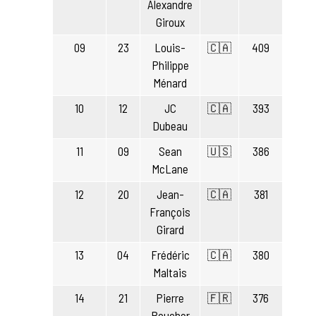
Alexandre
Giroux
09
23
Louis-
🇨🇦
409
Philippe
Ménard
10
12
JC
🇨🇦
393
Dubeau
11
09
Sean
🇺🇸
386
McLane
12
20
Jean-
🇨🇦
381
François
Girard
13
04
Frédéric
🇨🇦
380
Maltais
14
21
Pierre
🇫🇷
376
Boucher