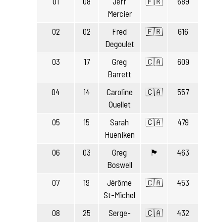
01
08
Jeff
🇫🇷
689
Mercier
02
02
Fred
🇫🇷
616
Degoulet
03
17
Greg
🇨🇦
609
Barrett
04
14
Caroline
🇨🇦
557
Ouellet
05
15
Sarah
🇨🇦
479
Hueniken
06
03
Greg
🏴󠁧󠁢󠁳󠁣󠁴󠁿
463
Boswell
07
19
Jérôme
🇨🇦
453
St-Michel
08
25
Serge-
🇨🇦
432