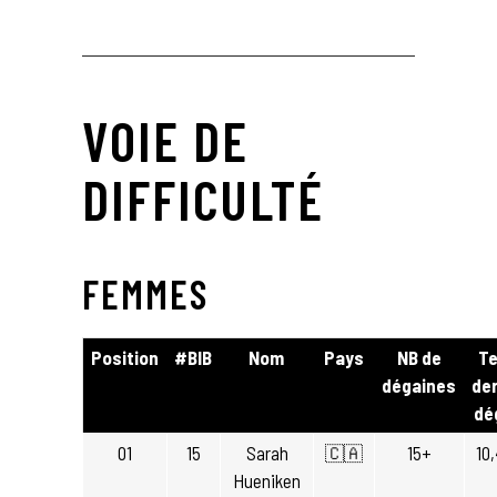
VOIE DE
DIFFICULTÉ
FEMMES
Position
#BIB
Nom
Pays
NB de
T
dégaines
der
dé
01
15
Sarah
🇨🇦
15+
10
Hueniken