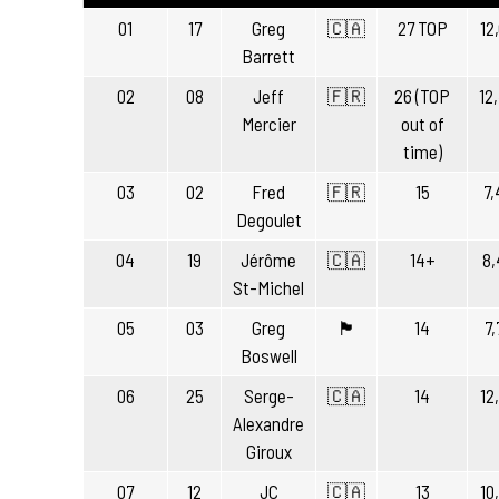
01
17
Greg
🇨🇦
27 TOP
12
Barrett
02
08
Jeff
🇫🇷
26 (TOP
12
Mercier
out of
time)
03
02
Fred
🇫🇷
15
7,
Degoulet
04
19
Jérôme
🇨🇦
14+
8,
St-Michel
05
03
Greg
🏴󠁧󠁢󠁳󠁣󠁴󠁿
14
7,
Boswell
06
25
Serge-
🇨🇦
14
12
Alexandre
Giroux
07
12
JC
🇨🇦
13
10